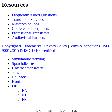
Resources
Frequently Asked Questions
Translation Services
Mastervoice Jobs
Conference Interpreters
Professional Translators
Audiovisual Partners
Copyright & Trademarks
|
Privacy Policy
|
Terms & conditions
|
ISO
9001:2015 & ISO 17100 certified
Close
Simultanübersetzung
Menu
Sprachdienste
Unternehmenswerte
Jobs
Callback
Kontakt
DE
EN
NL
FR
EN
NL
FR
DE