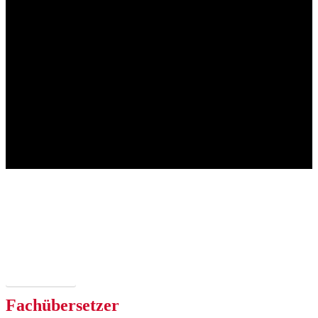
Konferenzdolmetscher
Qualifizierung für Konferenzdolmetscher
Sich anmelden
Fachübersetzer