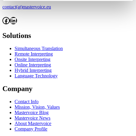
contact(at)mastervoice.eu
Facebook
LinkedIn
Solutions
Simultaneous Translation
Remote Interpreting
Onsite Interpreting
Online Interpreting
Hybrid Interpreting
Language Technology
Company
Contact Info
Mission, Vision, Values
Mastervoice Blog
Mastervoice News
About Mastervoice
Company Profile