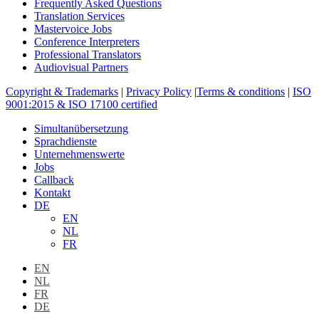
Frequently Asked Questions
Translation Services
Mastervoice Jobs
Conference Interpreters
Professional Translators
Audiovisual Partners
Copyright & Trademarks
|
Privacy Policy
|
Terms & conditions
|
ISO
9001:2015 & ISO 17100 certified
Close
Simultanübersetzung
Menu
Sprachdienste
Unternehmenswerte
Jobs
Callback
Kontakt
DE
EN
NL
FR
EN
NL
FR
DE