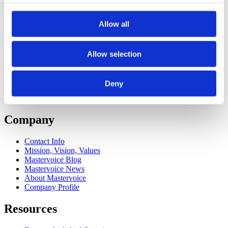
Facebook
LinkedIn
Allow all
Solutions
Simultaneous Translation
Allow selection
Remote Interpreting
Onsite Interpreting
Online Interpreting
Deny
Hybrid Interpreting
Language Technology
Company
Contact Info
Mission, Vision, Values
Mastervoice Blog
Mastervoice News
About Mastervoice
Company Profile
Resources