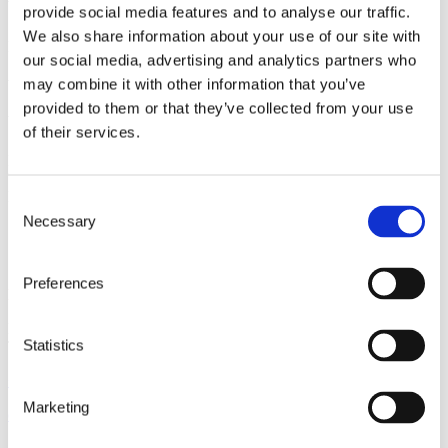
Vision
provide social media features and to analyse our traffic.
We also share information about your use of our site with
Mastervoice beseitigt Sprachbarrieren, denn wir sprechen die
our social media, advertising and analytics partners who
Sprache Ihrer Kunden und Stakeholder – in jedem Meeting,
weltweit, und in jeder Sprache.
may combine it with other information that you’ve
provided to them or that they’ve collected from your use
Werte
of their services.
Mastervoice steht für Geschäftsethik, soziale
Unternehmensverantwortung und nachhaltige Beziehungen mit
Kunden und Anbietern in der Sprachindustrie.
Consent
Necessary
Selection
Preferences
Mastervoice nv
Frank van Dyckelaan 9
Statistics
Temse, Belgium
+3237711931
Marketing
contact(at)mastervoice.eu